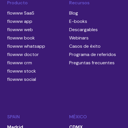
Producto
Recursos
flowww SaaS
Blog
flowww app
E-books
flowww web
Descargables
flowww book
Webinars
flowww whatsapp
Casos de éxito
flowww doctor
Programa de referidos
flowww crm
Preguntas frecuentes
flowww stock
flowww social
SPAIN
MÉXICO
Madrid
CDMX