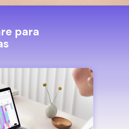
re para
as