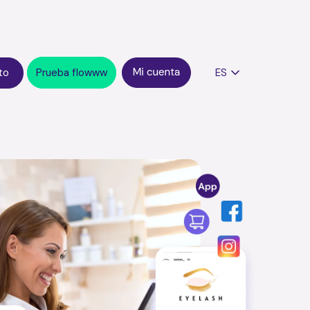
to
Prueba flowww
ES