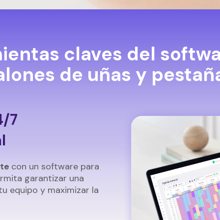
ientas claves del softwa
alones de uñas y pestañ
4/7
l
nte
con un software para
rmita garantizar una
 tu equipo y maximizar la