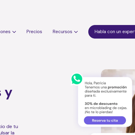
iones
Precios
Recursos
Habla con un exper
a
 y
io de tu
lsar la