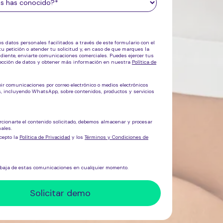
os datos personales facilitados a través de este formulario con el
tu petición o atender tu solicitud y, en caso de que marques la
ndiente, enviarte comunicaciones comerciales. Puedes ejercer tus
tección de datos y obtener más información en nuestra
Política de
bir comunicaciones por correo electrónico o medios electrónicos
os, incluyendo WhatsApp, sobre
contenidos, productos y servicios
rcionarte el contenido solicitado, debemos almacenar y procesar
ales.
cepto la
Política de Privacidad
y los
Términos y Condiciones de
 baja de estas comunicaciones en cualquier momento.