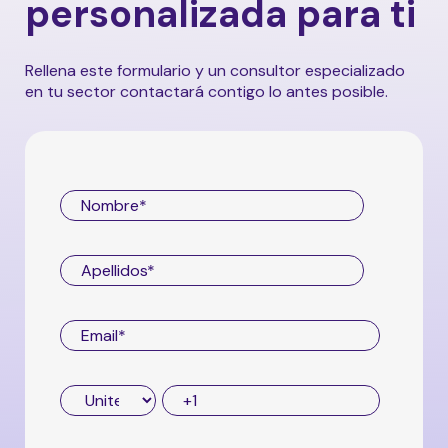
personalizada para ti
experiencia y potenciar la eficiencia en tus
operaciones. Si quieres saber más,
contacta
con nosotros
.
Rellena este formulario y un consultor especializado
en tu sector contactará contigo lo antes posible.