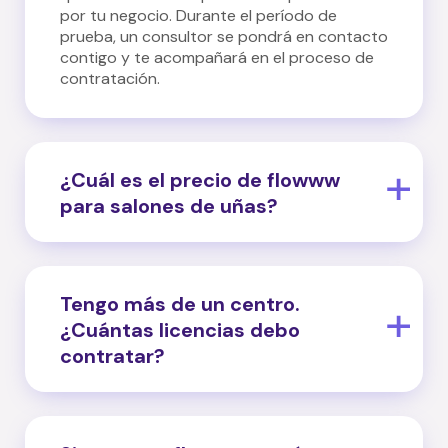
por tu negocio. Durante el período de
prueba, un consultor se pondrá en contacto
contigo y te acompañará en el proceso de
contratación.
¿Cuál es el precio de flowww
para salones de uñas?
En flowww ofrecemos 3 licencias distintas,
adaptadas a las necesidades de cada tipo
de negocio:
Tengo más de un centro.
¿Cuántas licencias debo
- Una gestión completa de tu centro con
contratar?
Boss por 59 €/mes
- Hacer crecer tu negocio con herramientas
Tienes más de un centro y deseas
avanzadas con Star por 119 €/mes
implementar flowww en todas ellas, deberás
- Personalizar al máximo el uso de flowww y
contratar una licencia para cada una. En