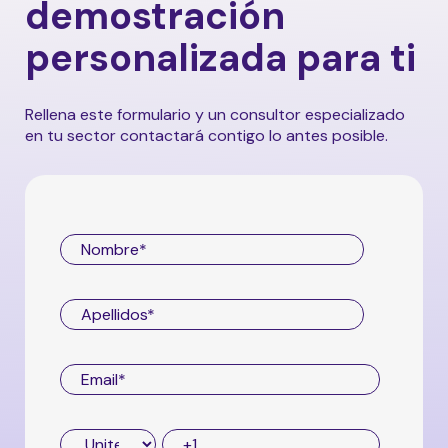
demostración
funcionalidad al conectar y sincronizar
diversas soluciones para optimizar tu
personalizada para ti
experiencia y potenciar la eficiencia en tus
operaciones. Si quieres saber más, contacta
con nosotros.
Rellena este formulario y un consultor especializado
en tu sector contactará contigo lo antes posible.