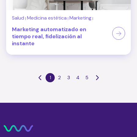
Salud
Medicina estética
Marketing
|
|
|
Marketing automatizado en
tiempo real, fidelización al
instante
1
2
3
4
5