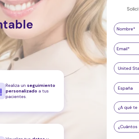
Soli
ntable
Realiza un
seguimiento
personalizado
a tus
pacientes.
Visualiza tus
datos
y