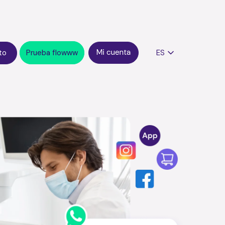
to
Prueba flowww
ES