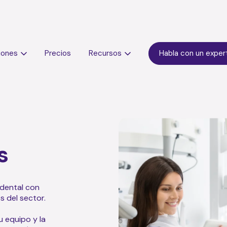
iones
Precios
Recursos
Habla con un exper
s
a dental con
s del sector.
tu equipo y la