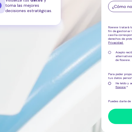
toma las mejores
decisiones estratégicas.
flowww tratará l
fin de gestionar 
casilla correspo
derechos de pro
Privacidad
.
Acepto reci
alternativ
de flowww.
Para poder propo
tus datos person
He leído y a
flowww
.
*
Puedes darte de