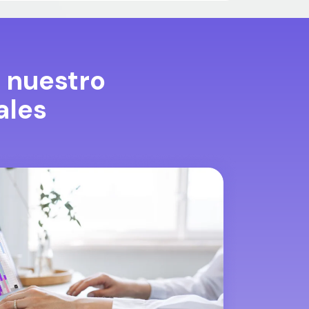
 nuestro
ales