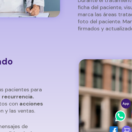
Durante el tratamient
ficha del paciente, vi
marca las áreas trat
foto del paciente. Ma
firmados y actualizad
ado
us pacientes para
y
recurrencia.
ntos con
acciones
n y las ventas.
mensajes de