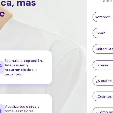
ica, más
Soli
le
Estimula la
captación,
fidelización y
recurrencia
de tus
pacientes.
Visualiza tus
datos
y
toma las mejores