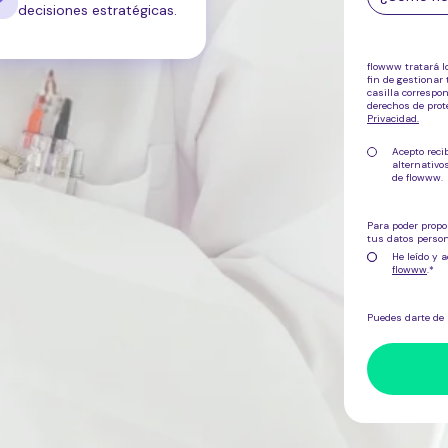
decisiones estratégicas.
flowww tratará l
fin de gestionar 
casilla correspo
derechos de pro
Privacidad
.
Acepto reci
alternativ
de flowww.
Para poder propo
tus datos person
He leído y a
flowww
.
*
Puedes darte de