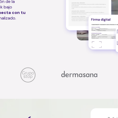
ión de la
ck bajo
necta con tu
nalizado.