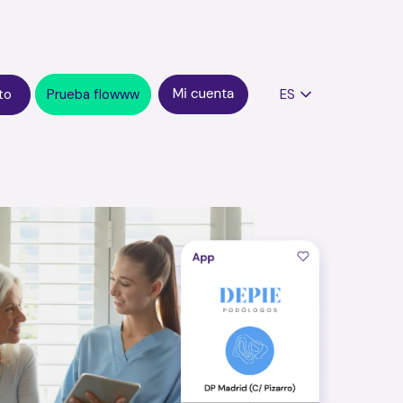
to
Prueba flowww
ES