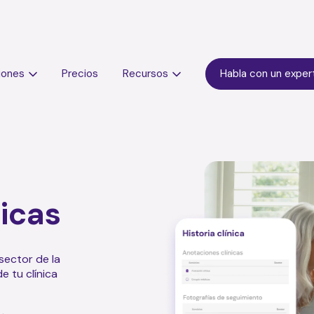
iones
Precios
Recursos
Habla con un exper
gicas
sector de la
e tu clínica