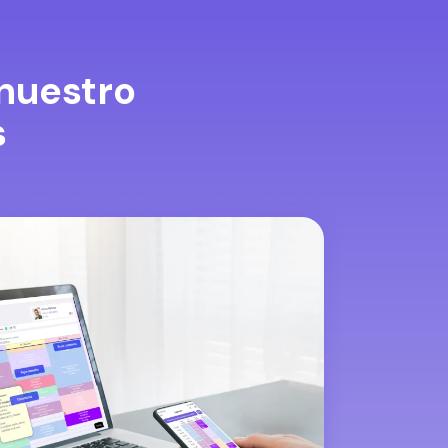
nuestro
s