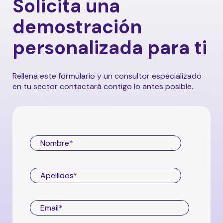
Solicita una
con flowww. Este enfoque ampliado te
ofrecerá una mayor flexibilidad y
demostración
funcionalidad al conectar y sincronizar
diversas soluciones para optimizar tu
personalizada para ti
experiencia y potenciar la eficiencia en tus
operaciones. Si quieres saber más, contacta
con nosotros.
Rellena este formulario y un consultor especializado
en tu sector contactará contigo lo antes posible.