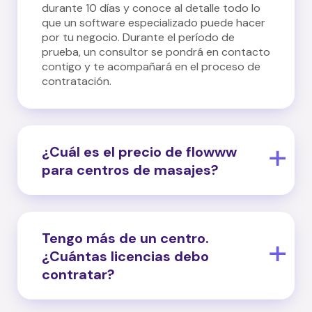
durante 10 días y conoce al detalle todo lo
que un software especializado puede hacer
por tu negocio. Durante el período de
prueba, un consultor se pondrá en contacto
contigo y te acompañará en el proceso de
contratación.
¿Cuál es el precio de flowww
para centros de masajes?
En flowww ofrecemos 3 licencias distintas,
adaptadas a las necesidades de cada tipo
de negocio:
Tengo más de un centro.
¿Cuántas licencias debo
- Una gestión completa de tu centro con
contratar?
Boss por 59 €/mes
- Hacer crecer tu negocio con herramientas
Tienes más de un centro y deseas
avanzadas con Star por 119 €/mes