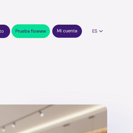
to
Prueba flowww
ES