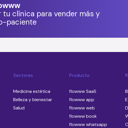
flowww
 tu clínica para vender más y
co-paciente
Sectores
Producto
R
Medicina estética
flowww SaaS
B
Belleza y bienestar
flowww app
E
Salud
flowww web
D
flowww book
W
flowww whatsapp
C