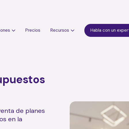
iones
Precios
Recursos
Habla con un exper
upuestos
 venta de planes
os en la