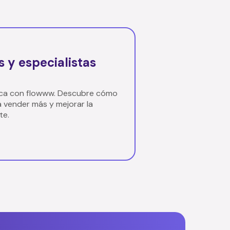
 y especialistas
ínica con flowww. Descubre cómo
a
vender más
y
mejorar la
t
e.