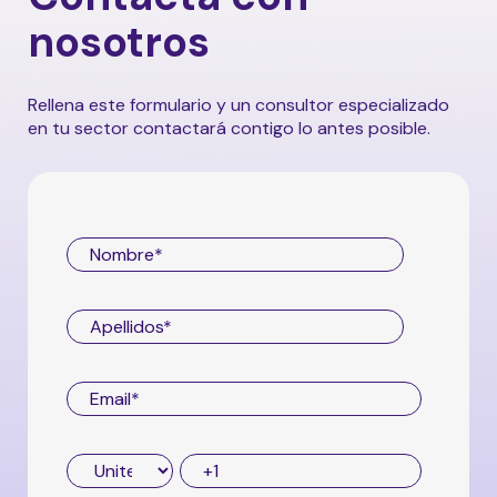
ofrecerá una mayor flexibilidad y
nosotros
funcionalidad al conectar y sincronizar
diversas soluciones para optimizar tu
experiencia y potenciar la eficiencia en tus
Rellena este formulario y un consultor especializado
operaciones. Si quieres saber más, contacta
en tu sector contactará contigo lo antes posible.
con nosotros.