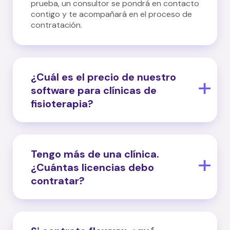
prueba, un consultor se pondrá en contacto
contigo y te acompañará en el proceso de
contratación.
¿Cuál es el precio de nuestro
software para clínicas de
fisioterapia?
En flowww ofrecemos 3 licencias distintas,
adaptadas a las necesidades de cada tipo
de negocio:
Tengo más de una clínica.
¿Cuántas licencias debo
- Una gestión completa de tu clínica con
contratar?
Boss por 59 €/mes
- Hacer crecer tu negocio con herramientas
Tienes más de una clínica y deseas
avanzadas con Star por 119 €/mes
implementar flowww en todas ellas, deberás
- Personalizar al máximo el uso de flowww y
contratar una licencia para cada una. En
expandir sus posibilidades con Ultimate por