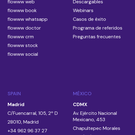
flowww web
Descargables
flowww book
Webinars
flowww whatsapp
Casos de éxito
flowww doctor
Programa de referidos
flowww crm
Preguntas frecuentes
flowww stock
flowww social
SPAIN
MÉXICO
Madrid
CDMX
C/Fuencarral, 105, 2º D
Av. Ejército Nacional
Mexicano, 453
28010, Madrid
Chapultepec Morales
+34 962 96 37 27