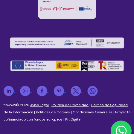
flowww© 2026
Aviso Legal
|
Política de Privacidad
|
Política de Seguridad
de la Información
|
Políticas de Cookies
|
Condiciones Generales
|
Proyecto
cofinanciado con fondos europeos
|
Kit Digital