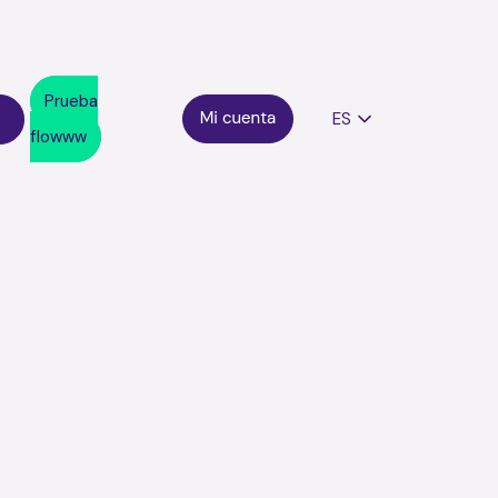
Prueba
ES
flowww
tión clínica