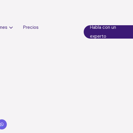
ones
Precios
Habla con un
experto
ligente: El futuro de la ges