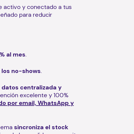
e activo y conectado a tus
señado para reducir
5% al mes
.
 los no-shows
.
 datos centralizada y
atención excelente y 100%
do por email, WhatsApp y
istema
sincroniza el stock