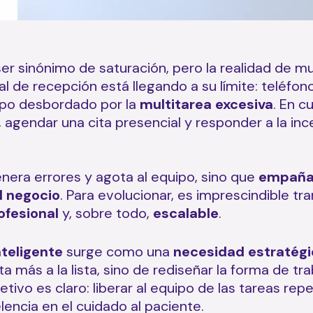
ser sinónimo de saturación, pero la realidad de 
l de recepción está llegando a su límite: teléfon
po desbordado por la
multitarea excesiva
. En c
, agendar una cita presencial y responder a la i
genera errores y agota al equipo, sino que
empaña 
l negocio
. Para evolucionar, es imprescindible t
ofesional
y, sobre todo,
escalable
.
nteligente
surge como una
necesidad estratégi
a más a la lista, sino de rediseñar la forma de tr
bjetivo es claro: liberar al equipo de las tareas rep
lencia en el cuidado al paciente.