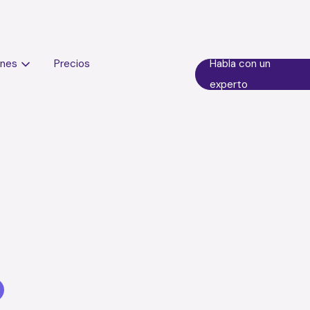
ones
Precios
Habla con un
experto
: organiza tu clínica dent