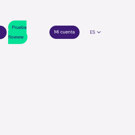
Prueba
ES
flowww
al y reduce los no-shows