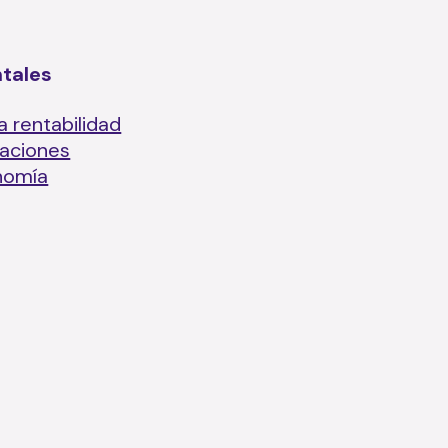
ntales
a rentabilidad
laciones
nomía