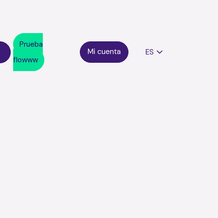
Prueba
ES
flowww
spaña