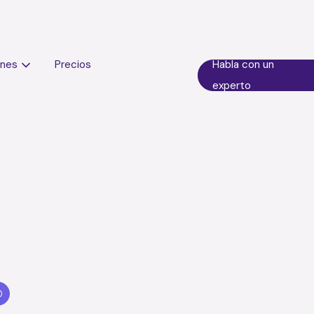
ones
Precios
Habla con un
experto
resos de odontología en E