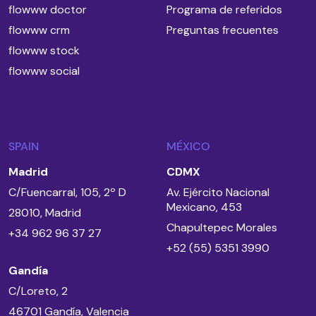
flowww doctor
Programa de referidos
flowww crm
Preguntas frecuentes
flowww stock
flowww social
SPAIN
MÉXICO
Madrid
CDMX
C/Fuencarral, 105, 2º D
Av. Ejército Nacional
Mexicano, 453
28010, Madrid
Chapultepec Morales
+34 962 96 37 27
+52 (55) 5351 3990
Gandía
C/Loreto, 2
46701 Gandía, Valencia