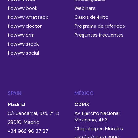
flowww book
Webinars
flowww whatsapp
Casos de éxito
flowww doctor
Programa de referidos
flowww crm
Preguntas frecuentes
flowww stock
flowww social
SPAIN
MÉXICO
Madrid
CDMX
C/Fuencarral, 105, 2º D
Av. Ejército Nacional
Mexicano, 453
28010, Madrid
Chapultepec Morales
+34 962 96 37 27
+52 (55) 5351 3990