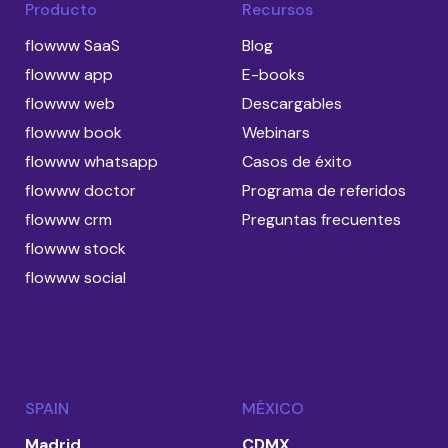
Producto
Recursos
flowww SaaS
Blog
flowww app
E-books
flowww web
Descargables
flowww book
Webinars
flowww whatsapp
Casos de éxito
flowww doctor
Programa de referidos
flowww crm
Preguntas frecuentes
flowww stock
flowww social
SPAIN
MÉXICO
Madrid
CDMX