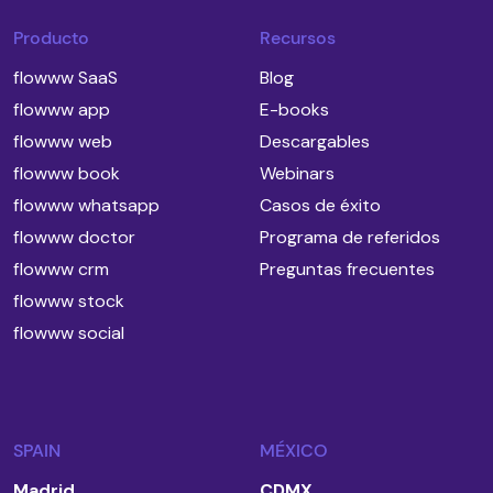
Producto
Recursos
flowww SaaS
Blog
flowww app
E-books
flowww web
Descargables
flowww book
Webinars
flowww whatsapp
Casos de éxito
flowww doctor
Programa de referidos
flowww crm
Preguntas frecuentes
flowww stock
flowww social
SPAIN
MÉXICO
Madrid
CDMX