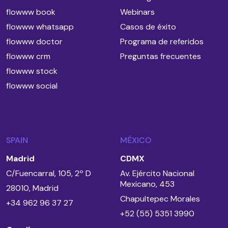
flowww book
Webinars
flowww whatsapp
Casos de éxito
flowww doctor
Programa de referidos
flowww crm
Preguntas frecuentes
flowww stock
flowww social
SPAIN
MÉXICO
Madrid
CDMX
C/Fuencarral, 105, 2º D
Av. Ejército Nacional
Mexicano, 453
28010, Madrid
Chapultepec Morales
+34 962 96 37 27
+52 (55) 5351 3990