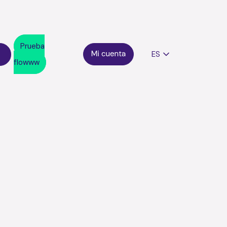
Prueba
ES
flowww