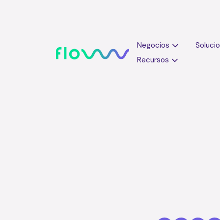
Negocios
Soluci
Recursos
Secretos para triunfar en ventas | Vende soluciones, no
tratamientos