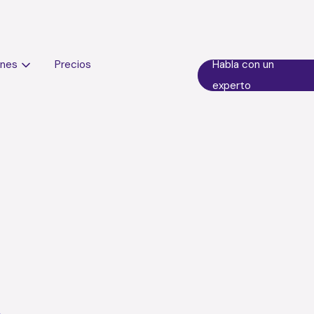
ones
Precios
Habla con un
experto