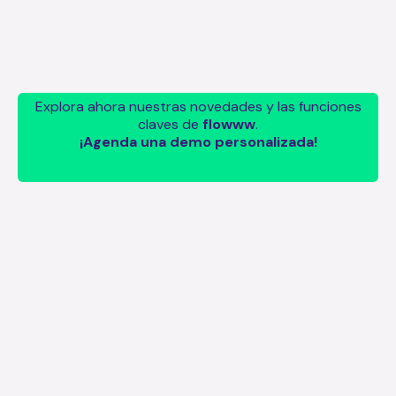
Explora ahora nuestras novedades y las funciones
claves de
flowww
.
¡Agenda una demo personalizada!