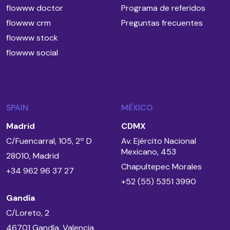
flowww doctor
Programa de referidos
flowww crm
Preguntas frecuentes
flowww stock
flowww social
SPAIN
MÉXICO
Madrid
CDMX
C/Fuencarral, 105, 2º D
Av. Ejército Nacional
Mexicano, 453
28010, Madrid
Chapultepec Morales
+34 962 96 37 27
+52 (55) 5351 3990
Gandía
C/Loreto, 2
46701 Gandía, Valencia